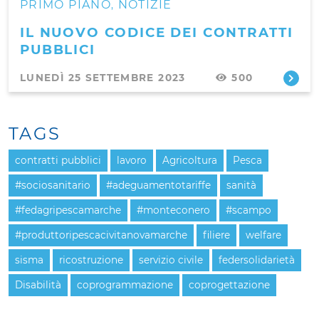
PRIMO PIANO
NOTIZIE
,
IL NUOVO CODICE DEI CONTRATTI
PUBBLICI
LUNEDÌ 25 SETTEMBRE 2023
500
TAGS
contratti pubblici
lavoro
Agricoltura
Pesca
#sociosanitario
#adeguamentotariffe
sanità
#fedagripescamarche
#monteconero
#scampo
#produttoripescacivitanovamarche
filiere
welfare
sisma
ricostruzione
servizio civile
federsolidarietà
Disabilità
coprogrammazione
coprogettazione