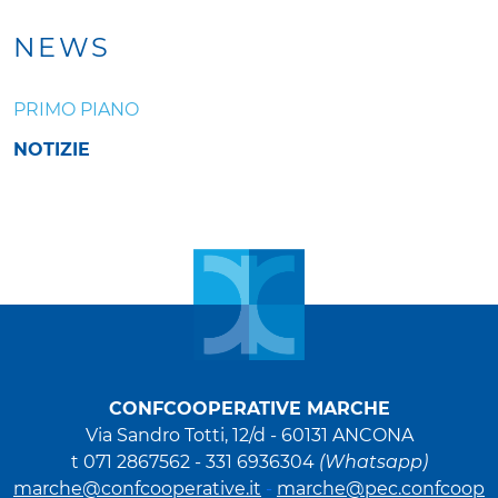
NEWS
PRIMO PIANO
NOTIZIE
CONFCOOPERATIVE MARCHE
Via Sandro Totti, 12/d -
60131 ANCONA
t 071 2867562 - 331 6936304
(Whatsapp)
marche@confcooperative.it
-
marche@pec.confcoop