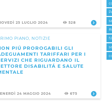
c
P
s
IOVEDÌ 25 LUGLIO 2024
528
#
PRIMO PIANO
NOTIZIE
fi
,
se
NON PIÚ PROROGABILI GLI
ADEGUAMENTI TARIFFARI PER I
c
SERVIZI CHE RIGUARDANO IL
SETTORE DISABILITÁ E SALUTE
MENTALE
ENERDÌ 24 MAGGIO 2024
675