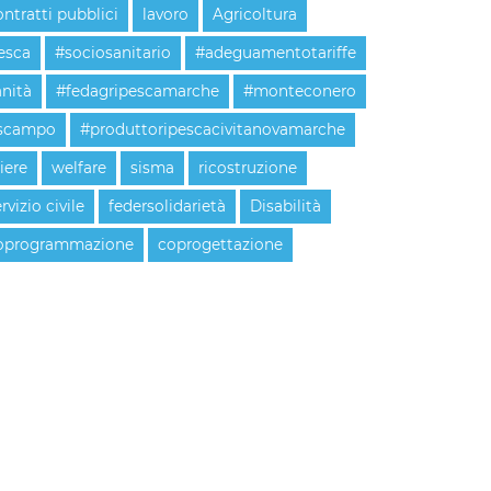
ontratti pubblici
lavoro
Agricoltura
esca
#sociosanitario
#adeguamentotariffe
anità
#fedagripescamarche
#monteconero
scampo
#produttoripescacivitanovamarche
liere
welfare
sisma
ricostruzione
rvizio civile
federsolidarietà
Disabilità
oprogrammazione
coprogettazione