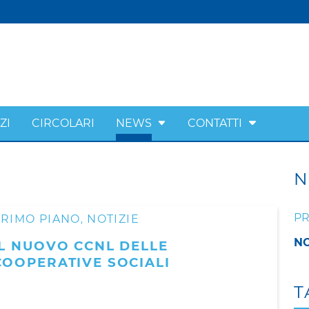
ZI
CIRCOLARI
NEWS
CONTATTI
N
PR
PRIMO PIANO
NOTIZIE
,
NO
IL NUOVO CCNL DELLE
COOPERATIVE SOCIALI
T