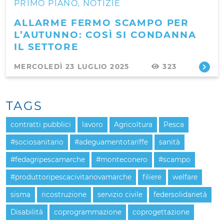
PRIMO PIANO
NOTIZIE
,
ALLARME FERMO SCAMPO PER
L’AUTUNNO: COSÌ SI CONDANNA
IL SETTORE
MERCOLEDÌ 23 LUGLIO 2025
323
TAGS
contratti pubblici
lavoro
Agricoltura
Pesca
#sociosanitario
#adeguamentotariffe
sanità
#fedagripescamarche
#monteconero
#scampo
#produttoripescacivitanovamarche
filiere
welfare
sisma
ricostruzione
servizio civile
federsolidarietà
Disabilità
coprogrammazione
coprogettazione