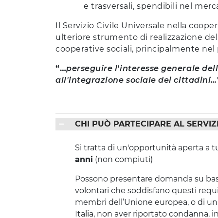
e trasversali, spendibili nel merc
Il Servizio Civile Universale nella coope
ulteriore strumento di realizzazione dell’
cooperative sociali, principalmente nel p
“…
perseguire l'interesse generale d
all'integrazione sociale dei cittadini…
CHI PUÒ PARTECIPARE AL SERVIZI
Si trat­ta di un'opportunità aper­ta a t
anni
(non compiuti)
Possono presentare domanda su base v
volontari che soddisfano questi requisi
membri dell’Unione europea, o di un
Italia, non aver riportato condanna, in