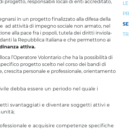
 di progetto, responsabili locali di enti accreditato,
LE
PR
nar­si in un pro­get­to fina­liz­za­to alla dife­sa del­la
SE
he ad atti­vi­tà di impe­gno socia­le non arma­to, nel
zio­ne alla pace fra i popo­li, tute­la dei dirit­ti invio­la­
TR
n­dan­ti la Repub­bli­ca Ita­lia­na e che per­met­to­no ai
di­nan­za atti­va.
­lo­ca l’O­pe­ra­to­re Volon­ta­rio che ha la pos­si­bi­li­tà di
 spe­ci­fi­co pro­get­to scel­to nel cor­so dei ban­di di
, cre­sci­ta per­so­na­le e pro­fes­sio­na­le, orien­ta­men­to
ivile debba essere un periodo nel quale i
tti svantaggiati e diventare soggetti attivi e
munità;
e
rofessionale e acquisire competenze specifiche