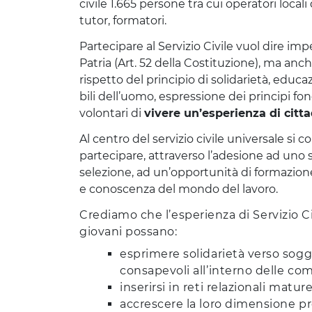
civile 1.665 persone tra cui operatori locali
tutor, formatori.
Partecipare al Ser­vi­zio Civi­le vuol dire impe­g
Patria (Art. 52 del­la Costi­tu­zio­ne), ma anc
rispet­to del prin­ci­pio di soli­da­rie­tà, edu­ca­
bi­li del­l’uo­mo, espres­sio­ne dei prin­ci­pi fo
volontari di
vivere un’e­spe­rien­za di cit­ta­
Al cen­tro del ser­vi­zio civi­le uni­ver­sa­le si col
par­te­ci­pa­re, attra­ver­so l’a­de­sio­ne ad uno
sele­zio­ne, ad un’op­por­tu­ni­tà di for­ma­zio­ne
e cono­scen­za del mon­do del lavo­ro.
Crediamo che l’esperienza di Servizio C
giovani possano:
esprimere solidarietà verso sogge
consapevoli all’interno delle co
inserirsi in reti relazionali matur
accrescere la loro dimensione p