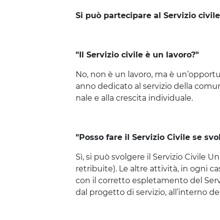
Si può partecipare al Servizio civil
"Il Servizio civile è un lavoro?"
No, non è un lavo­ro, ma è un’op­por­tu­n
anno dedi­ca­to al ser­vi­zio del­la comu­
na­le e alla cre­sci­ta indi­vi­dua­le.
"Posso fare il Servizio Civile se svo
Sì, si può svol­ge­re il Ser­vi­zio Civi­le U
retri­bui­te). Le altre atti­vi­tà, in ogni c
con il cor­ret­to esple­ta­men­to del Ser­vi­z
dal pro­get­to di ser­vi­zio, all’in­ter­no 