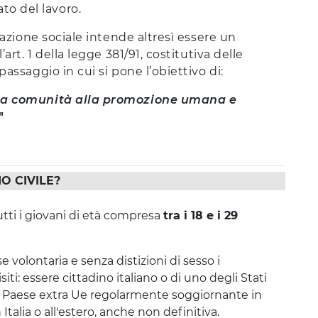
ato del lavoro.
razione sociale intende altresì essere un
art. 1 della legge 381/91, costitutiva delle
assaggio in cui si pone l’obiettivo di:
ella comunità alla promozione umana e
"
O CIVILE?
ut­ti i giovani di età com­pre­sa
tra i 18 e i 29
olontaria e senza distizioni di sesso i
ti: essere cittadino italiano o di uno degli Stati
 Paese extra Ue regolarmente soggiornante in
 Italia o all'estero, anche non definitiva.