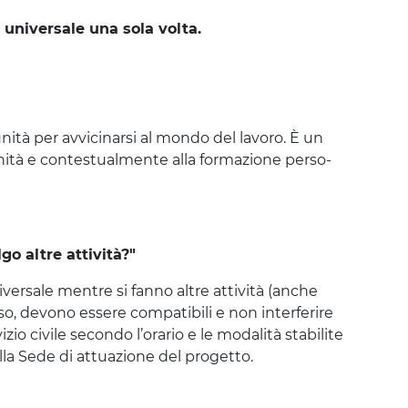
e universale una sola volta.
i­tà per avvi­ci­nar­si al mon­do del lavo­ro. È un
ni­tà e con­te­stual­men­te alla for­ma­zio­ne per­so­
lgo altre attività?"
ni­ver­sa­le men­tre si fan­no altre atti­vi­tà (anche
aso, devo­no esse­re com­pa­ti­bi­li e non inter­fe­ri­re
io civi­le secon­do l’o­ra­rio e le moda­li­tà sta­bi­li­te
del­la Sede di attua­zio­ne del pro­get­to.