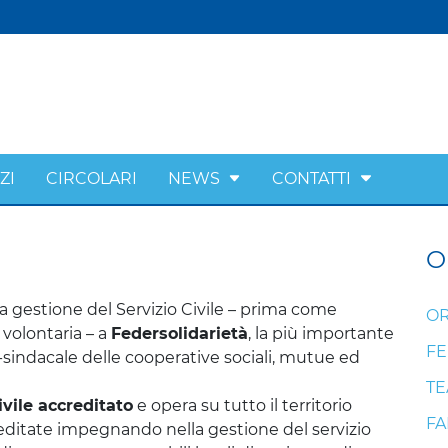
ZI
CIRCOLARI
NEWS
CONTATTI
O
a gestione del Servizio Civile –
prima come
OR
 volontaria
– a
Federsolidarietà
, la più importante
FE
-sindacale delle cooperative sociali, mutue ed
T
vile accreditato
e opera su tutto il territorio
FA
reditate impegnando nella gestione del servizio