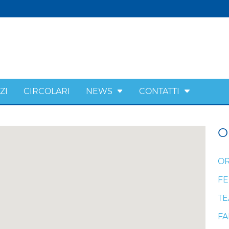
ZI
CIRCOLARI
NEWS
CONTATTI
O
OR
FE
T
FA