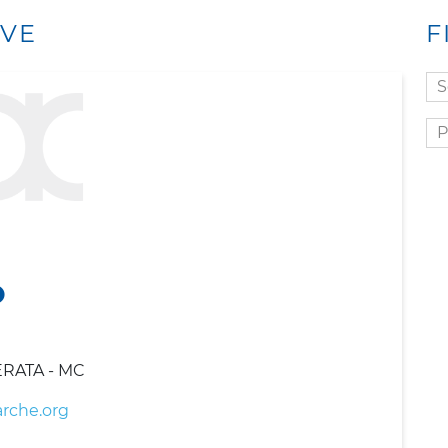
IVE
F
Se
di
ap
O
ERATA - MC
rche.org