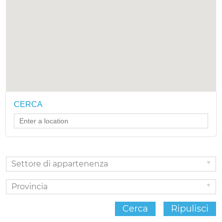
CERCA
Settore
P
di
appartenenza
Cerca
Ripulisci